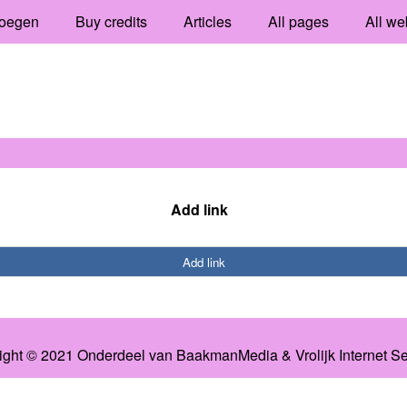
oegen
Buy credits
Articles
All pages
All we
Add link
Add link
ight © 2021 Onderdeel van
BaakmanMedia
&
Vrolijk Internet S