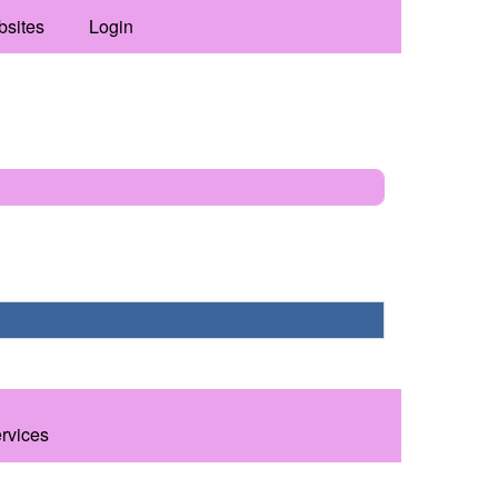
bsites
Login
ervices