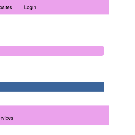
bsites
Login
ervices