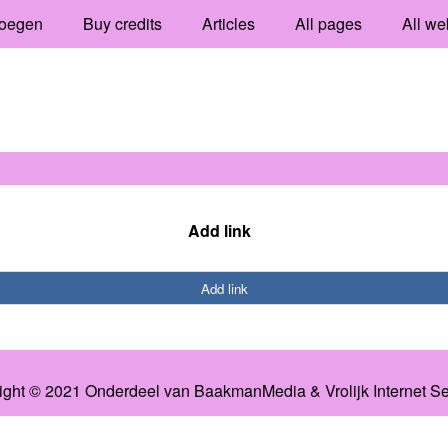
oegen
Buy credits
Articles
All pages
All we
Add link
Add link
ight © 2021 Onderdeel van
BaakmanMedia
&
Vrolijk Internet S