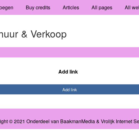
oegen
Buy credits
Articles
All pages
All we
huur & Verkoop
Add link
Add link
ight © 2021 Onderdeel van
BaakmanMedia
&
Vrolijk Internet S