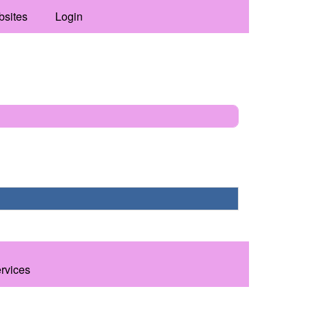
bsites
Login
ervices